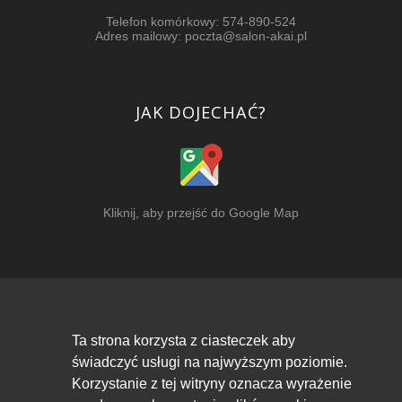
Telefon komórkowy:
574-890-524
Adres mailowy:
poczta@salon-akai.pl
JAK DOJECHAĆ?
Kliknij, aby przejść do Google Map
Copyright
Salon-Akai.pl / Strona skonfigurowana przez
Ta strona korzysta z ciasteczek aby
lastrona.pl
świadczyć usługi na najwyższym poziomie.
Korzystanie z tej witryny oznacza wyrażenie