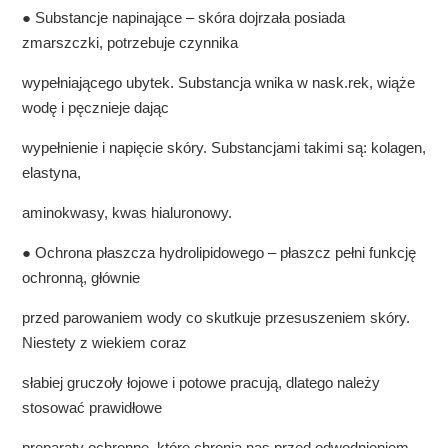
● Substancje napinające – skóra dojrzała posiada
zmarszczki, potrzebuje czynnika
wypełniającego ubytek. Substancja wnika w nask.rek, wiąże
wodę i pęcznieje dając
wypełnienie i napięcie skóry. Substancjami takimi są: kolagen,
elastyna,
aminokwasy, kwas hialuronowy.
● Ochrona płaszcza hydrolipidowego – płaszcz pełni funkcję
ochronną, głównie
przed parowaniem wody co skutkuje przesuszeniem skóry.
Niestety z wiekiem coraz
słabiej gruczoły łojowe i potowe pracują, dlatego należy
stosować prawidłowe
preparaty ochronne, które chronią nas przed odwodnieniem